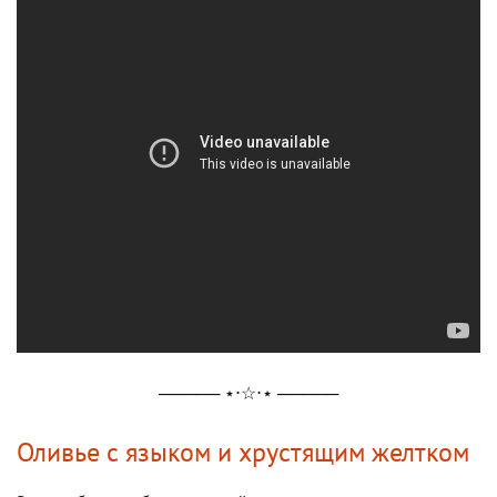
───── ⋆⋅☆⋅⋆ ─────
Оливье с языком и хрустящим желтком