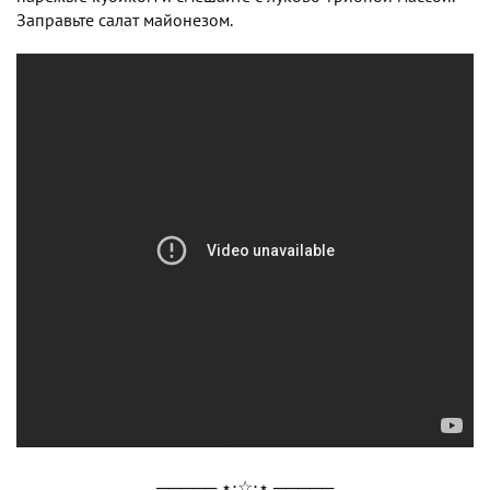
Заправьте салат майонезом.
───── ⋆⋅☆⋅⋆ ─────