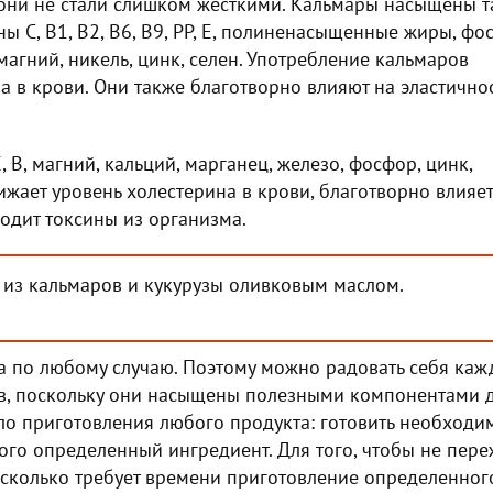
бы они не стали слишком жёсткими. Кальмары насыщены 
ы С, В1, В2, В6, В9, РР, Е, полиненасыщенные жиры, фо
 магний, никель, цинк, селен. Употребление кальмаров
а в крови. Они также благотворно влияют на эластично
Е, В, магний, кальций, марганец, железо, фосфор, цинк,
ижает уровень холестерина в крови, благотворно влияет
одит токсины из организма.
ы из кальмаров и кукурузы оливковым маслом.
а по любому случаю. Поэтому можно радовать себя ка
в, поскольку они насыщены полезными компонентами 
ло приготовления любого продукта: готовить необходи
того определенный ингредиент. Для того, чтобы не пере
, сколько требует времени приготовление определенног