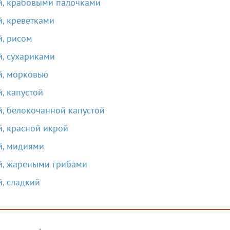
ой, крабовыми палочками
й, креветками
й, рисом
й, сухариками
й, морковью
, капустой
й, белокочанной капустой
й, красной икрой
й, мидиями
ой, жареными грибами
й, сладкий