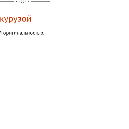
──── ⋆⋅☆⋅⋆ ─────
укурузой
й оригинальностью.