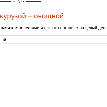
──── ⋆⋅☆⋅⋆ ─────
укурузой – овощной
зными компонентами и насытит организм на целый день