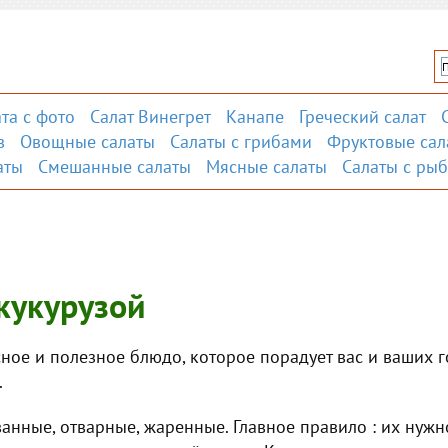
та с фото
Салат Винегрет
Канапе
Греческий салат
в
Овощные салаты
Салаты с грибами
Фруктовые сал
аты
Смешанные салаты
Мясные салаты
Салаты с ры
кукурузой
сное и полезное блюдо, которое порадует вас и ваших г
.
нные, отварные, жаренные. Главное правило : их нужн