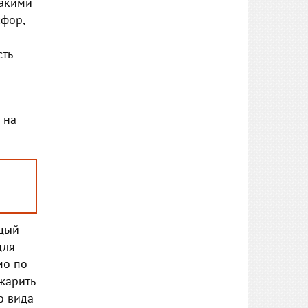
такими
сфор,
сть
 на
ждый
для
мо по
жарить
о вида