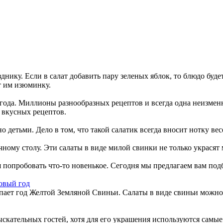
нику. Если в салат добавить пару зеленых яблок, то блюдо буде
т им изюминку.
года. Миллионы разнообразных рецептов и всегда одна неизменна
 вкусных рецептов.
о детьми. Дело в том, что такой салатик всегда вносит нотку в
чному столу. Эти салаты в виде милой свинки не только украся
я попробовать что-то новенькое. Сегодня мы предлагаем вам по
овый год
пает год Желтой Земляной Свиньи. Салаты в виде свиньи можно 
скательных гостей, хотя для его украшения используются самые