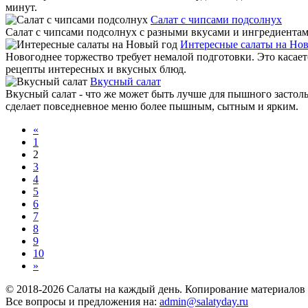
минут.
Салат с чипсами подсолнух
Салат с чипсами подсолнух с разными вкусами и ингредиента
Интересные салаты на Но
Новогоднее торжество требует немалой подготовки. Это касает
рецепты интересных и вкусных блюд.
Вкусный салат
Вкусный салат - что же может быть лучше для пышного застол
сделает повседневное меню более пышным, сытным и ярким.
«
1
2
3
4
5
6
7
8
9
10
»
© 2018-2026 Салаты на каждый день. Копирование материалов 
Все вопросы и предложения на:
admin@salatyday.ru